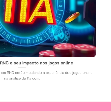
RNG e seu impacto nos jogos online
em RNG estão moldando a experiência dos jogos online
na análise da 11a com.