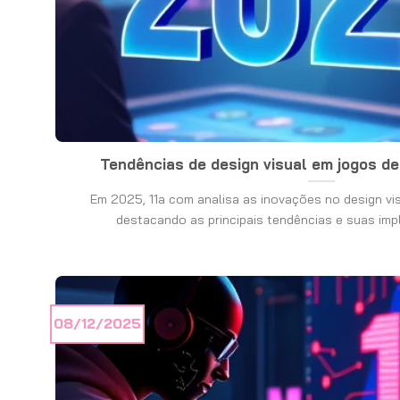
Tendências de design visual em jogos d
Em 2025, 11a com analisa as inovações no design vi
destacando as principais tendências e suas impl
08/12/2025