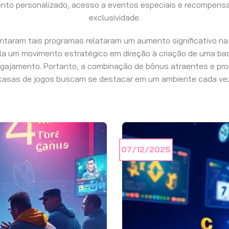
ento personalizado, acesso a eventos especiais e recompensa
exclusividade.
aram tais programas relataram um aumento significativo na 
la um movimento estratégico em direção à criação de uma base
ngajamento. Portanto, a combinação de bônus atraentes e pro
 casas de jogos buscam se destacar em um ambiente cada vez
07/12/2025