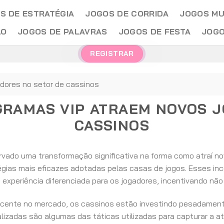
S DE ESTRATÉGIA
JOGOS DE CORRIDA
JOGOS MU
ÃO
JOGOS DE PALAVRAS
JOGOS DE FESTA
JOGO
REGISTRAR
dores no setor de cassinos
OGRAMAS VIP ATRAEM NOVOS 
CASSINOS
vado uma transformação significativa na forma como atraí no
ias mais eficazes adotadas pelas casas de jogos. Esses in
xperiência diferenciada para os jogadores, incentivando não
cente no mercado, os cassinos estão investindo pesadamente
izadas são algumas das táticas utilizadas para capturar a a