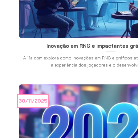
Inovação em RNG e impactantes grá
A 11a com explora como inovações em RNG e gráficos a
a experiência dos jogadores e o desenvolv
30/11/2025