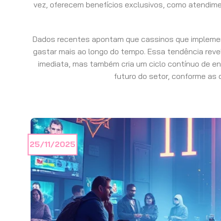
vez, oferecem benefícios exclusivos, como atendim
Dados recentes apontam que cassinos que implement
gastar mais ao longo do tempo. Essa tendência reve
imediata, mas também cria um ciclo contínuo de e
futuro do setor, conforme as
25/11/2025