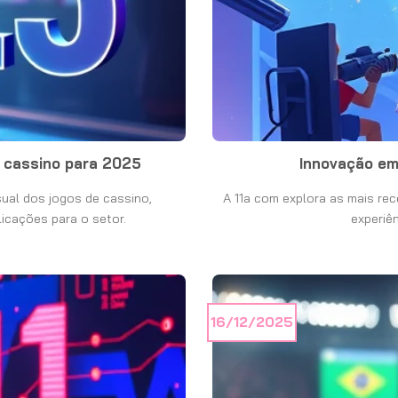
e cassino para 2025
Innovação em 
sual dos jogos de cassino,
A 11a com explora as mais re
icações para o setor.
experiê
16/12/2025